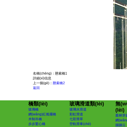
名稱(chēng)：
懸索橋1
詳細(xì)信息
上一個(gè)：
懸索橋2
返回
橋類(lèi)
玻璃滑道類(lèi)
無(w
(lèi)
玻璃橋
玻璃水滑道
網(wǎng)紅搖擺橋
彩虹滑道
叢林穿
木制吊橋
七彩滑草
網(wǎ
步步驚心橋
空軌滑車(chē)
蹦蹦云