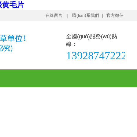
级黄毛片
在線留言
|
聯(lián)系我們
|
官方微信
全國(guó)服務(wù)熱
線：
13928747222