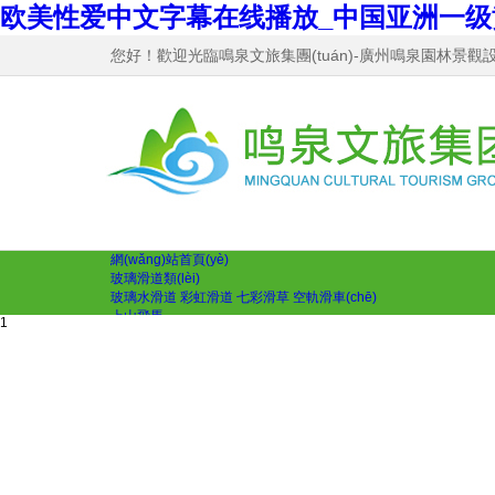
欧美性爱中文字幕在线播放_中国亚洲一级
您好！歡迎光臨鳴泉文旅集團(tuán)-廣州鳴泉園林景觀設(s
網(wǎng)站首頁(yè)
玻璃滑道類(lèi)
玻璃水滑道
彩虹滑道
七彩滑草
空軌滑車(chē)
上山飛馬
1
上山飛馬
滑索
溜索
空中自行車(chē)
小火車(chē)
管軌道式滑車(ch
無(wú)動(dòng)力類(lèi)
叢林穿越
網(wǎng)紅秋千
蹦蹦云
攀巖
體能樂(lè)園
飛拉達(dá)
網(wǎng)紅類(lèi)
網(wǎng)紅橋
懸崖秋千
網(wǎng)紅摩天輪
吶喊喊泉
天空之鏡
網
景觀臺(tái)
玻璃棧道
玻璃景觀臺(tái)
玻璃天梯
橋類(lèi)
玻璃橋
網(wǎng)紅搖擺橋
木制吊橋
步步驚心橋
懸索橋