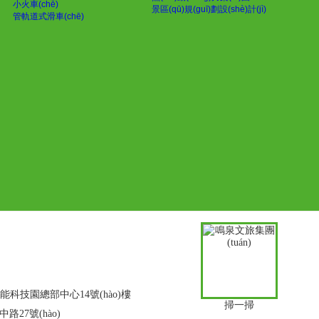
小火車(chē)
景區(qū)規(guī)劃設(shè)計(jì)
管軌道式滑車(chē)
jié)能科技園總部中心14號(hào)樓
掃一掃
中路27號(hào)