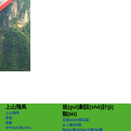
上山飛馬
規(guī)劃設(shè)計(jì)
上山飛馬
類(lèi)
滑索
百萬(wàn)櫻花園
溜索
水上樂(lè)園
空中自行車(chē)
無(wú)動(dòng)力樂(lè)園