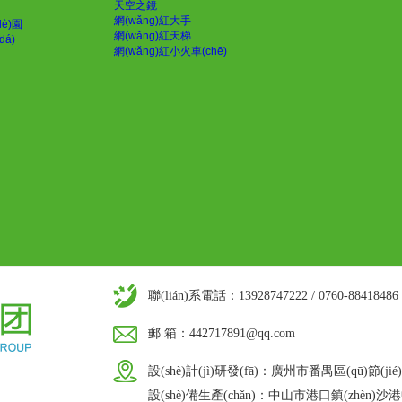
天空之鏡
網(wǎng)紅大手
lè)園
網(wǎng)紅天梯
dá)
網(wǎng)紅小火車(chē)
聯(lián)系電話：13928747222 / 0760-88418486
郵 箱：442717891@qq.com
設(shè)計(jì)研發(fā)：廣州市番禺區(qū)節(
設(shè)備生產(chǎn)：中山市港口鎮(zhèn)沙港