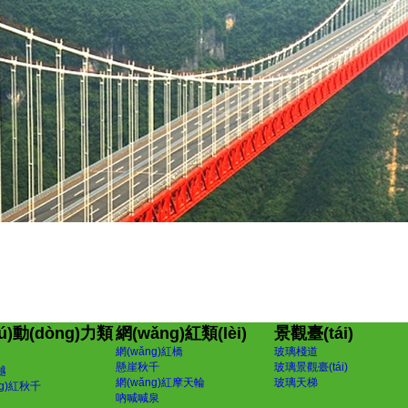
ú)動(dòng)力類
網(wǎng)紅類(lèi)
景觀臺(tái)
網(wǎng)紅橋
玻璃棧道
懸崖秋千
玻璃景觀臺(tái)
越
網(wǎng)紅摩天輪
玻璃天梯
ng)紅秋千
吶喊喊泉