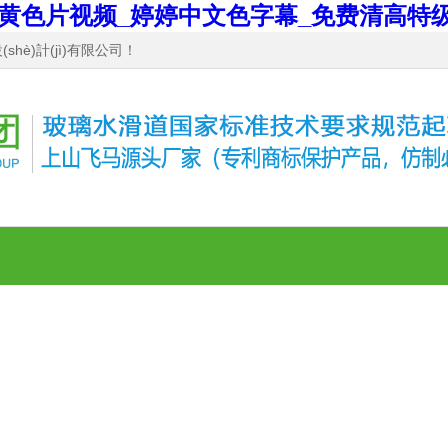
黄色片视频_婷婷中文色字幕_免费清高特
hè)計(jì)有限公司！
ē)
(wǎng)紅大手
網(wǎng)紅天梯
網(wǎng)紅小火車(chē)