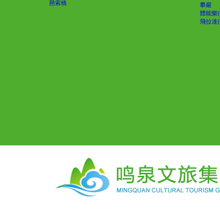
懸索橋
攀巖
體能樂(
飛拉達(